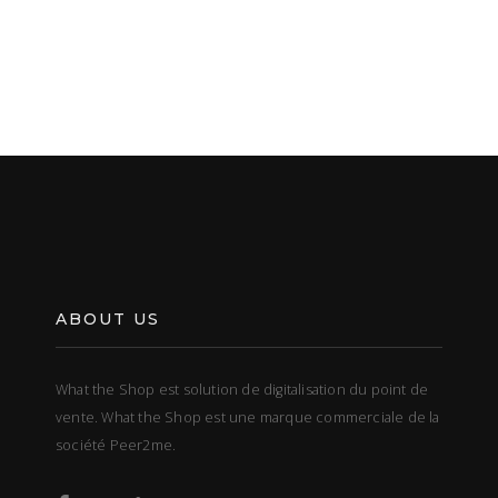
ABOUT US
What the Shop est solution de digitalisation du point de
vente. What the Shop est une marque commerciale de la
société Peer2me.