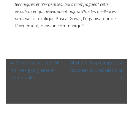
techniques et d’expertises, qui accompagnent cette
évolution et qui développent aujourd’hui les meilleures
pratiques
« , explique Pascal Gayat, l’organisateur de
l’événement, dans un communiqué.
←
21 expériences de Wifi
What the Shop remporte 4
NAVIGATION DES ARTICLES
marketing originales et
trophées aux Mobiles d’or
mémorables
→