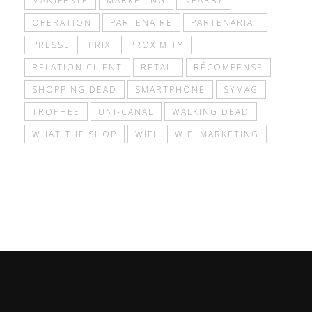
OPERATION
PARTENAIRE
PARTENARIAT
PRESSE
PRIX
PROXIMITY
RELATION CLIENT
RETAIL
RÉCOMPENSE
SHOPPING DEAD
SMARTPHONE
SYMAG
TROPHÉE
UNI-CANAL
WALKING DEAD
WHAT THE SHOP
WIFI
WIFI MARKETING